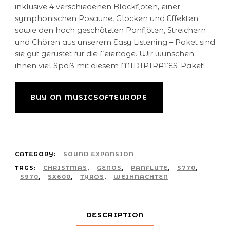
inklusive 4 verschiedenen Blockflöten, einer
symphonischen Posaune, Glocken und Effekten
sowie den hoch geschätzten Panflöten, Streichern
und Chören aus unserem Easy Listening – Paket sind
sie gut gerüstet für die Feiertage. Wir wünschen
ihnen viel Spaß mit diesem MIDIPIRATES-Paket!
Alternative:
BUY ON MUSICSOFTEUROPE
CATEGORY:
SOUND EXPANSION
TAGS:
CHRISTMAS
,
GENOS
,
PANFLUTE
,
S770
,
S970
,
SX600
,
TYROS
,
WEIHNACHTEN
DESCRIPTION